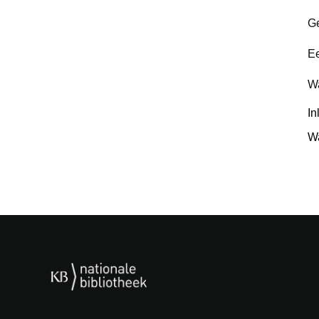
Ge
Ee
Wa
I
W